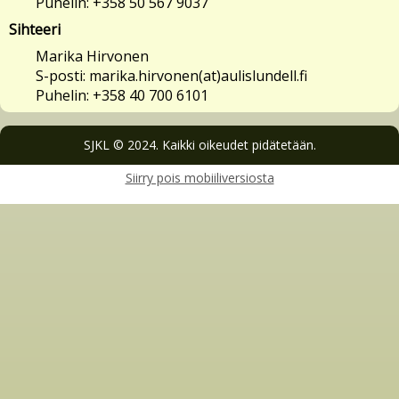
Puhelin: +358 50 567 9037
Sihteeri
Marika Hirvonen
S-posti: marika.hirvonen(at)aulislundell.fi
Puhelin: +358 40 700 6101
SJKL © 2024. Kaikki oikeudet pidätetään.
Siirry pois mobiiliversiosta