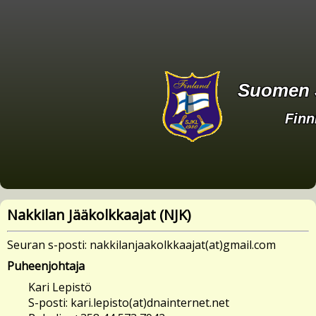
Suomen J
Finn
Nakkilan Jääkolkkaajat (
NJK
)
Seuran s-posti: nakkilanjaakolkkaajat(at)gmail.com
Puheenjohtaja
Kari Lepistö
S-posti: kari.lepisto(at)dnainternet.net