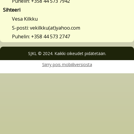
Puhelin: +358 44 573 7942
Sihteeri
Vesa Kilkku
S-posti: vekilkku(at)yahoo.com
Puhelin: +358 44 573 2747
SJKL © 2024. Kaikki oikeudet pidätetään.
Siirry pois mobiiliversiosta