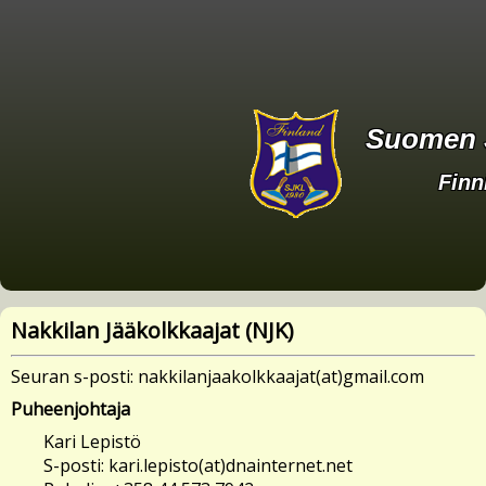
Suomen J
Finn
Nakkilan Jääkolkkaajat (
NJK
)
Seuran s-posti: nakkilanjaakolkkaajat(at)gmail.com
Puheenjohtaja
Kari Lepistö
S-posti: kari.lepisto(at)dnainternet.net