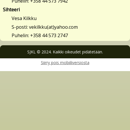
Puhelin: +358 44 573 7942
Sihteeri
Vesa Kilkku
S-posti: vekilkku(at)yahoo.com
Puhelin: +358 44 573 2747
SJKL © 2024. Kaikki oikeudet pidätetään.
Siirry pois mobiiliversiosta